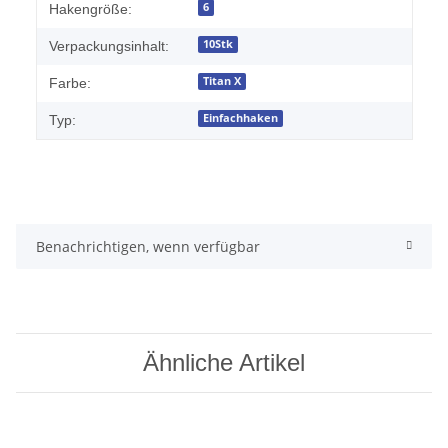
Produkteigenschaft
Wert
6
Hakengröße:
10Stk
Verpackungsinhalt:
Titan X
Farbe:
Einfachhaken
Typ:
Benachrichtigen, wenn verfügbar
Ähnliche Artikel