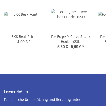
BKK Beak Point
Fox Edges™ Curve Shank
Fox
Hooks 10Stk.
4,99 €
*
5,50 € -
5,99 €
*
Service Hotline
Telefonische Unterstützung und Beratung unter: