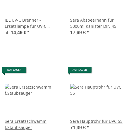
JBL UV-C Brenner -
Sera Abspeerhahn für
Ersatzlampe für UV-C
5000ml Kanister DIN 45
Wasserklärer.
ab
14,49 €
*
17,69 €
*
AUF LAGER
AUF LAGER
Sera Ersatzschwamm
Sera Hauptrohr für UVC 55
f.Staubsauger
71,39 €
*