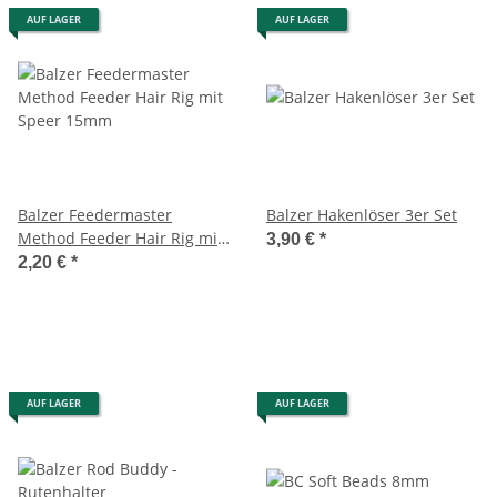
AUF LAGER
AUF LAGER
Balzer Feedermaster
Balzer Hakenlöser 3er Set
Method Feeder Hair Rig mit
3,90 €
*
Speer 15mm
2,20 €
*
AUF LAGER
AUF LAGER