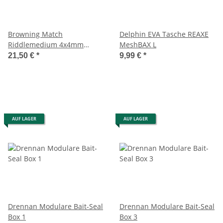
Browning Match
Delphin EVA Tasche REAXE
Riddlemedium 4x4mm
MeshBAX L
Ø38cm
21,50 €
*
9,99 €
*
AUF LAGER
AUF LAGER
Drennan Modulare Bait-Seal
Drennan Modulare Bait-Seal
Box 1
Box 3