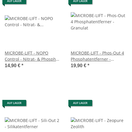
AUF LAGER
AUF LAGER
MICROBE-LIFT - NOPO
MICROBE-LIFT - Phos-Out 4
Control - Nitrat- & Phosphat-
Phosphatentferner -
Kontrolle 473 ml
Granulat
14,90 €
*
19,90 €
*
AUF LAGER
AUF LAGER