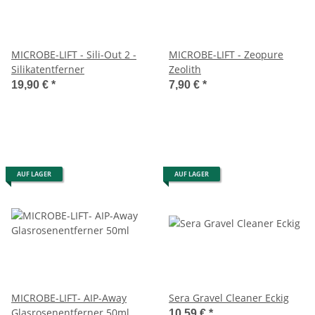
MICROBE-LIFT - Sili-Out 2 -
MICROBE-LIFT - Zeopure
Silikatentferner
Zeolith
19,90 €
*
7,90 €
*
AUF LAGER
AUF LAGER
MICROBE-LIFT- AIP-Away
Sera Gravel Cleaner Eckig
Glasrosenentferner 50ml
10,59 €
*