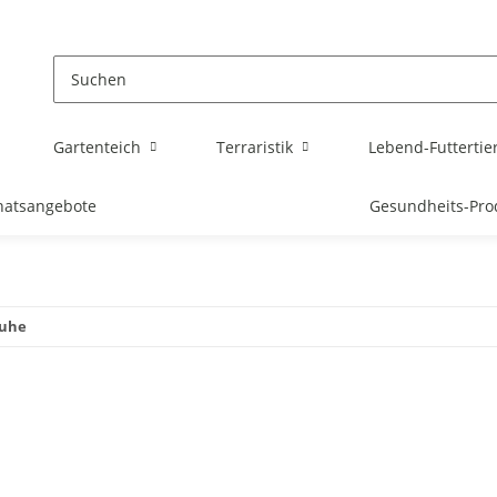
Gartenteich
Terraristik
Lebend-Futtertie
atsangebote
Gesundheits-Pro
huhe