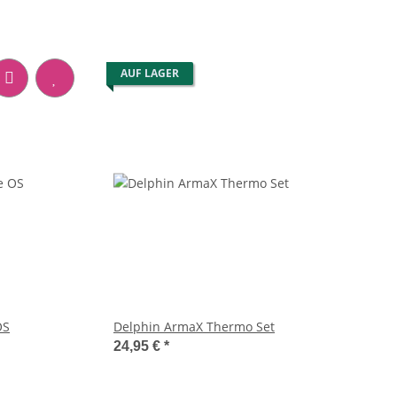
AUF LAGER
OS
Delphin ArmaX Thermo Set
24,95 €
*