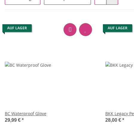
AUF LAGER
AUF LAGER
BC Waterproof Glove
BKK Legacy P
29,99 €
*
28,00 €
*