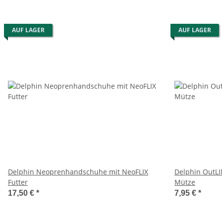
AUF LAGER
AUF LAGER
Delphin Neoprenhandschuhe mit NeoFLIX
Delphin OutL
Futter
Mütze
17,50 €
*
7,95 €
*