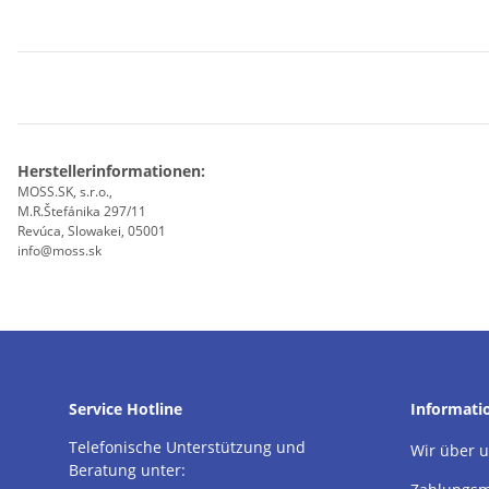
Herstellerinformationen:
MOSS.SK, s.r.o.,
M.R.Štefánika 297/11
Revúca, Slowakei, 05001
info@moss.sk
Service Hotline
Informati
Telefonische Unterstützung und
Wir über 
Beratung unter: