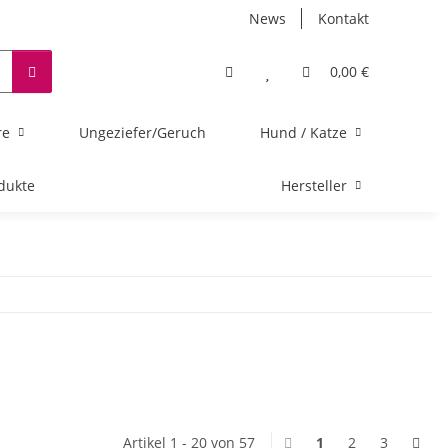
News
Kontakt
0,00 €
re
Ungeziefer/Geruch
Hund / Katze
dukte
Hersteller
Artikel 1 - 20 von 57
1
2
3