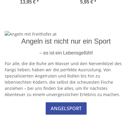
auf
13,95 €
*
5,95 €
*
Angeln ist nicht nur ein Sport
– es ist ein Lebensgefühl!
Für alle, die die Ruhe am Wasser und den Nervenkitzel des
Fangs lieben, haben wir die perfekte Ausrüstung. Von
spezialisierten Angelruten und Rollen bis hin zu
lebensechten Ködern, die selbst die scheuesten Fische
anziehen – bei uns finden Sie alles, um Ihr nächstes
Abenteuer zu einem unvergesslichen Erlebnis zu machen.
ANGELSPORT