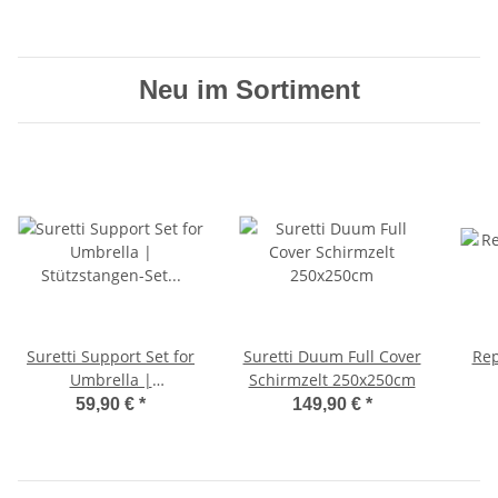
Neu im Sortiment
Suretti Support Set for
Suretti Duum Full Cover
Rep
Umbrella |
Schirmzelt 250x250cm
Stützstangen-Set für
59,90 €
*
149,90 €
*
Angelschirme