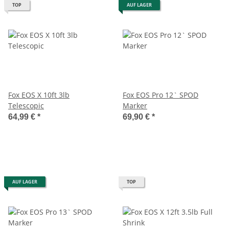
TOP
AUF LAGER
Fox EOS X 10ft 3lb
Fox EOS Pro 12` SPOD
Telescopic
Marker
64,99 €
*
69,90 €
*
AUF LAGER
TOP