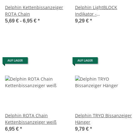
Delphin Kettenbissanzeiger
Delphin LightBLOCK
ROTA Chain
Indikator -
Pendlerbissanzeiger
5,69 € -
6,95 €
*
9,29 €
*
AUF LAGER
AUF LAGER
Delphin ROTA Chain
Delphin TRYO Bissanzeiger
Kettenbissanzeiger weiß
Hänger
6,95 €
*
9,79 €
*