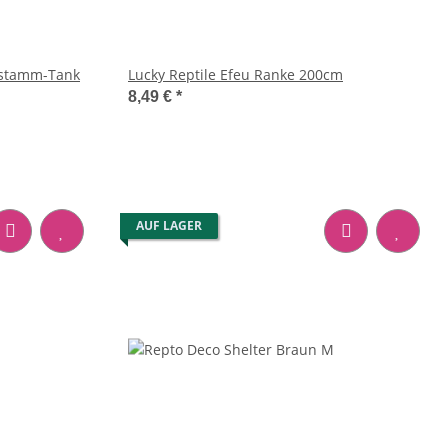
mstamm-Tank
Lucky Reptile Efeu Ranke 200cm
8,49 €
*
AUF LAGER