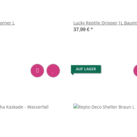
orner L
Lucky Reptile Dripper,1L Bau
37,99 €
*
AUF LAGER