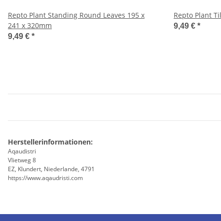
Repto Plant Standing Round Leaves 195 x
Repto Plant Ti
241 x 320mm
9,49 €
*
9,49 €
*
Herstellerinformationen:
Aqaudistri
Vlietweg 8
EZ, Klundert, Niederlande, 4791
https://www.aqaudristi.com