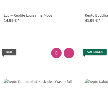
Lucky Reptile Louisanna Moos
Repto Buddha 
14,99 €
*
41,99 €
*
NEU
AUF LAGER