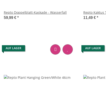
Repto Doppelblatt-Kaskade - Wasserfall
Repto Kaktus 
59,99 €
*
11,49 €
*
AUF LAGER
AUF LAGER