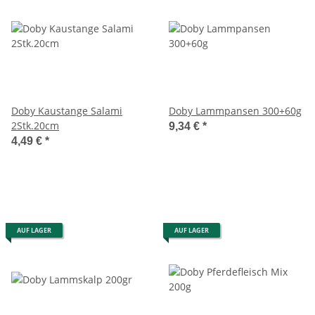
Doby Kaustange Salami
Doby Lammpansen 300+60g
2Stk.20cm
9,34 €
*
4,49 €
*
AUF LAGER
AUF LAGER