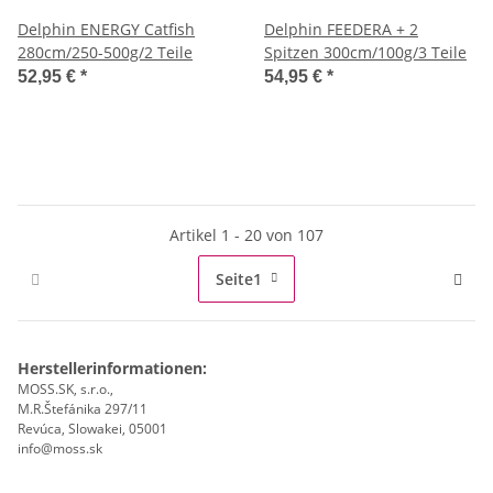
Delphin ENERGY Catfish
Delphin FEEDERA + 2
280cm/250-500g/2 Teile
Spitzen 300cm/100g/3 Teile
52,95 €
*
54,95 €
*
Artikel 1 - 20 von 107
Seite
1
Herstellerinformationen:
MOSS.SK, s.r.o.,
M.R.Štefánika 297/11
Revúca, Slowakei, 05001
info@moss.sk