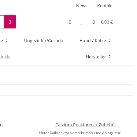
News
Kontakt
0,00 €
re
Ungeziefer/Geruch
Hund / Katze
dukte
Hersteller
en
Calzium Reaktoren + Zubehör
Unter Kalkreaktor versteht man eine Anlage zur