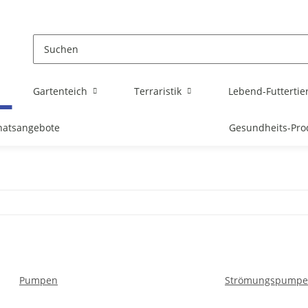
Gartenteich
Terraristik
Lebend-Futtertie
atsangebote
Gesundheits-Pro
Pumpen
Strömungspump