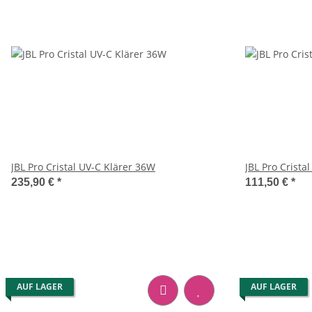
JBL Pro Cristal UV-C Klärer 36W
JBL Pro Crista
235,90 €
*
111,50 €
*
AUF LAGER
AUF LAGER