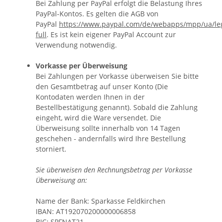
Bei Zahlung per PayPal erfolgt die Belastung Ihres
PayPal-Kontos. Es gelten die AGB von
PayPal
https://www.paypal.com/de/webapps/mpp/ua/le
full
. Es ist kein eigener PayPal Account zur
Verwendung notwendig.
Vorkasse per Überweisung
Bei Zahlungen per Vorkasse überweisen Sie bitte
den Gesamtbetrag auf unser Konto (Die
Kontodaten werden Ihnen in der
Bestellbestätigung genannt). Sobald die Zahlung
eingeht, wird die Ware versendet. Die
Überweisung sollte innerhalb von 14 Tagen
geschehen - andernfalls wird Ihre Bestellung
storniert.
Sie überweisen den Rechnungsbetrag per Vorkasse
Überweisung an:
Name der Bank:
Sparkasse Feldkirchen
IBAN:
AT192070200000006858
BIC:
SPFNAT21