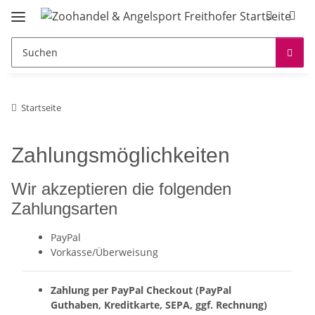
Startseite
Zahlungsmöglichkeiten
Wir akzeptieren die folgenden
Zahlungsarten
PayPal
Vorkasse/Überweisung
Zahlung per PayPal Checkout (PayPal
Guthaben, Kreditkarte, SEPA, ggf. Rechnung)