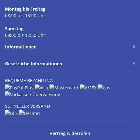
Montag bis Freitag
08:00 bis 18:00 Uhr
Samstag
08:00 bis 12:30 Uhr
Informationen
Gesetzliche Informationen
BEQUEME BEZAHLUNG
SCHNELLER VERSAND
Vertrag widerrufen