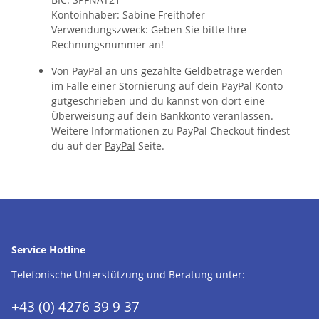
Kontoinhaber: Sabine Freithofer
Verwendungszweck: Geben Sie bitte Ihre
Rechnungsnummer an!
Von PayPal an uns gezahlte Geldbeträge werden
im Falle einer Stornierung auf dein PayPal Konto
gutgeschrieben und du kannst von dort eine
Überweisung auf dein Bankkonto veranlassen.
Weitere Informationen zu PayPal Checkout findest
du auf der
PayPal
Seite.
Service Hotline
Telefonische Unterstützung und Beratung unter:
+43 (0) 4276 39 9 37