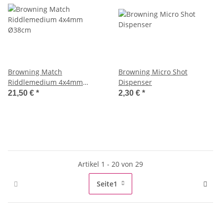
Browning Match
Browning Micro Shot
Riddlemedium 4x4mm
Dispenser
Ø38cm
21,50 €
*
2,30 €
*
Artikel 1 - 20 von 29
Seite
1