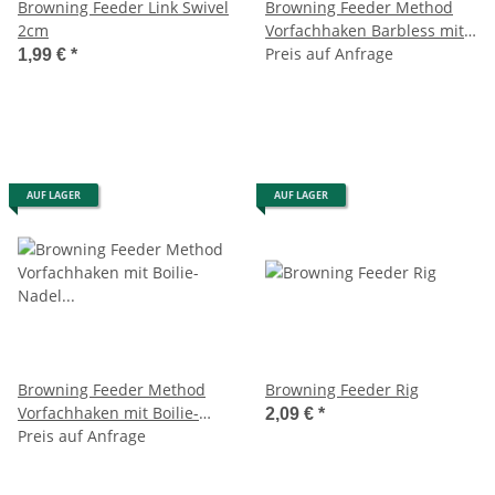
Browning Feeder Link Swivel
Browning Feeder Method
2cm
Vorfachhaken Barbless mit
Pellet-Band Vorfach 10cm
Preis auf Anfrage
1,99 €
*
AUF LAGER
AUF LAGER
Browning Feeder Method
Browning Feeder Rig
Vorfachhaken mit Boilie-
2,09 €
*
Nadel Bronze 10cm
Preis auf Anfrage