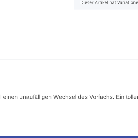
x
Dieser Artikel hat Variatio
 einen unaufälligen Wechsel des Vorfachs. Ein tolle