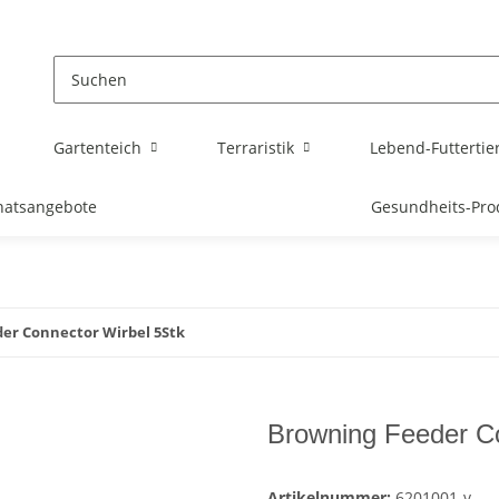
Gartenteich
Terraristik
Lebend-Futtertie
atsangebote
Gesundheits-Pro
er Connector Wirbel 5Stk
Browning Feeder Co
Artikelnummer:
6201001-v