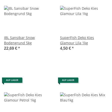
JBL Sansibar Snow
SuperFish Deko Kies
Bodengrund 5kg
Glamour Lila 1kg
22,69 €
*
4,50 €
*
AUF LAGER
AUF LAGER