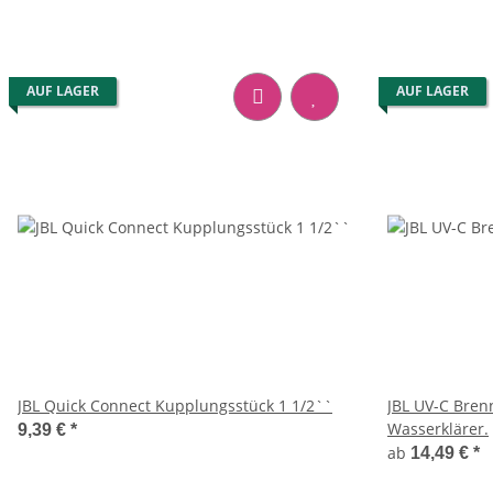
AUF LAGER
AUF LAGER
JBL Quick Connect Kupplungsstück 1 1/2``
JBL UV-C Bren
Wasserklärer.
9,39 €
*
ab
14,49 €
*