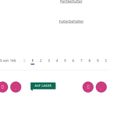
Partikelfutter
Futterbehälter
20 von 166
1
2
3
4
5
6
7
8
9
AUF LAGER