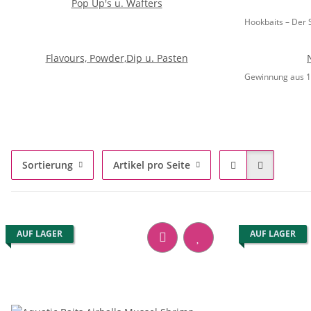
Pop Up's u. Wafters
Hookbaits – Der S
Flavours, Powder,Dip u. Pasten
Gewinnung aus 
Sortierung
Artikel pro Seite
AUF LAGER
AUF LAGER