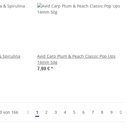
 Spirulina
Avid Carp Plum & Peach Classic Pop Ups
14mm 50g
7,99 €
*
20 von 166
1
2
3
4
5
6
7
8
9