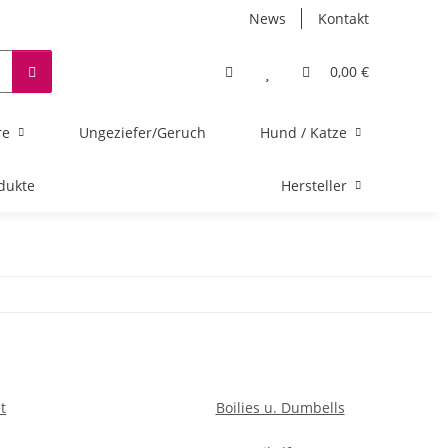
News
Kontakt
0,00 €
re
Ungeziefer/Geruch
Hund / Katze
dukte
Hersteller
t
Boilies u. Dumbells