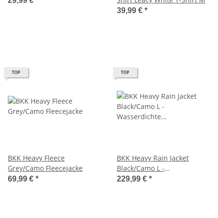
29,99 €
*
39,99 €
*
TOP
TOP
BKK Heavy Fleece
BKK Heavy Rain Jacket
Grey/Camo Fleecejacke
Black/Camo L -
Wasserdichte Angeljacke
69,99 €
*
229,99 €
*