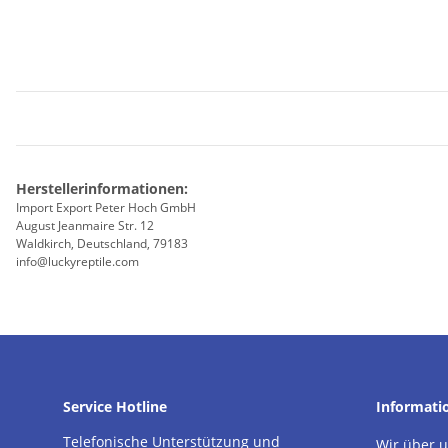
Herstellerinformationen:
Import Export Peter Hoch GmbH
August Jeanmaire Str. 12
Waldkirch, Deutschland, 79183
info@luckyreptile.com
Service Hotline
Informati
Telefonische Unterstützung und
Wir über 