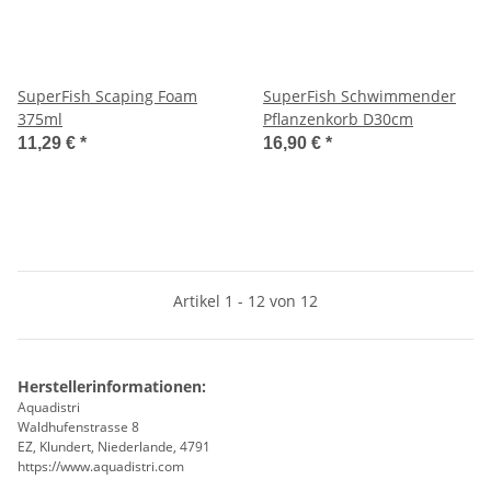
SuperFish Scaping Foam
SuperFish Schwimmender
375ml
Pflanzenkorb D30cm
11,29 €
*
16,90 €
*
Artikel 1 - 12 von 12
Herstellerinformationen:
Aquadistri
Waldhufenstrasse 8
EZ, Klundert, Niederlande, 4791
https://www.aquadistri.com