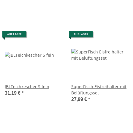
AUF LAGER
AUF LAGER
JBLTeichkescher S fein
SuperFisch Eisfreihalter mit
Belüftungsset
31,19 €
*
27,99 €
*