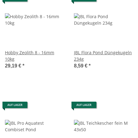
Hobby Zeolith 8 - 16mm
JBL Flora Pond Düngekugeln
10kg
234g
29,19 €
*
8,59 €
*
AUF LAGER
AUF LAGER