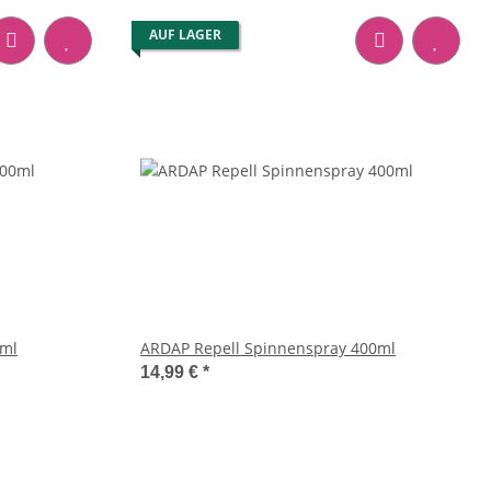
AUF LAGER
0ml
ARDAP Repell Spinnenspray 400ml
14,99 €
*