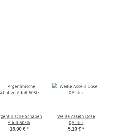
rgentinische Schaben
Weiße Asseln Dose
Adult 50Stk
0,5Liter
16,90 €
*
5,10 €
*