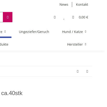
News
Kontakt
0,00 €
re
Ungeziefer/Geruch
Hund / Katze
dukte
Hersteller
ca.40stk