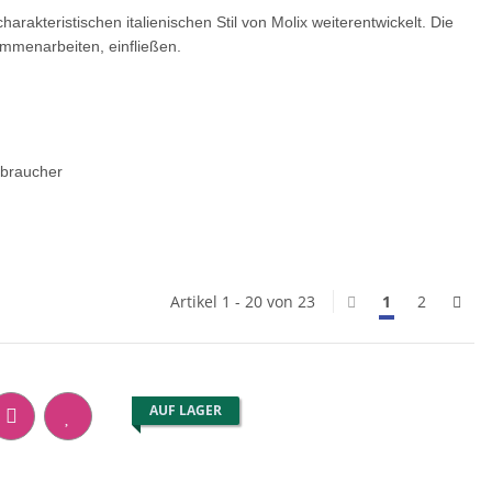
akteristischen italienischen Stil von Molix weiterentwickelt. Die
ammenarbeiten, einfließen.
rbraucher
Artikel 1 - 20 von 23
1
2
AUF LAGER