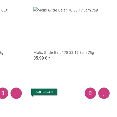
3g
Molix Glide Bait 178 SS 17,8cm 75g
35,99 €
*
AUF LAGER