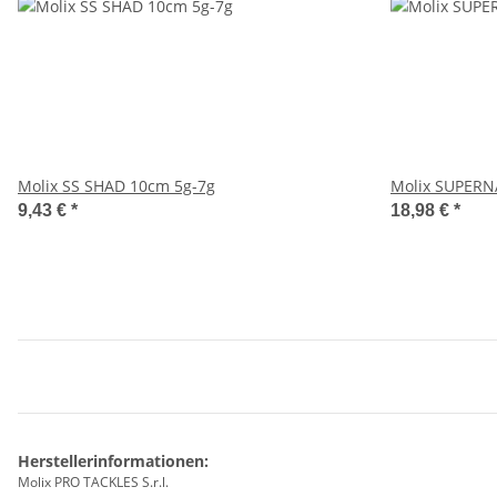
Molix SS SHAD 10cm 5g-7g
Molix SUPERN
9,43 €
*
18,98 €
*
Herstellerinformationen:
Molix PRO TACKLES S.r.l.