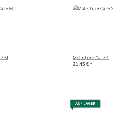
se M
Molix Lure Case S
21,45 €
*
AUF LAGER