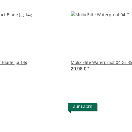
 Blade Jig 14g
Molix Elite W
29,98 €
*
AUF LAGER