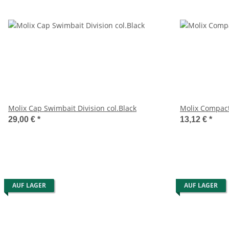
Molix Cap Swimbait Division col.Black
Molix Compact
29,00 €
*
13,12 €
*
AUF LAGER
AUF LAGER