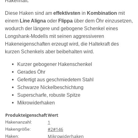
Hakenhalt.
Diese Haken sind am
effektivsten
in
Kombination
mit
einem
Line Aligna
oder
Flippa
über dem Öhr einzusetzen,
wodurch der längere und gebogene Schenkel eines
Longshank-Modells mit seinen aggressiveren
Hakeneigenschaften erzeugt wird, die Haltekraft des
kurzen Schenkels aber beibehalten wird.
Kurzer gebogener Hakenschenkel
Gerades Öhr
Gefertigt aus geschmiedetem Stahl
Schwarze Nickelbeschichtung
Superscharfe, robuste Spitze
Mikrowiderhaken
Produkteigenschaft
Wert
1
Hakenanzahl:
#2#1
4
6
Hakengröße:
Mikrowiderhaken
Haken: