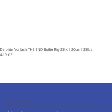
Delphin Vorfach THE END Boilie Rig 2Stk. I 20cm I 25lbs
4,19 €
*
Service Hotline