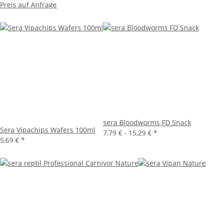
Preis auf Anfrage
sera Bloodworms FD Snack
Sera Vipachips Wafers 100ml
7,79 € -
15,29 €
*
5,69 €
*