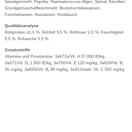
Seealgenmehl, Paprika, Haematococcus-Algen, Spinat, Karotten,
Grünlippmuschelfleischmehl, Bockshornkleesamen,
Fenchelsamen, Anissamen, Knoblauch.
Qualitätsanalyse
Rohprotein 41,5 %, Rohfett 9,5 %, Rohfaser 2,0 %, Feuchtigkeit
5,5 %, Rohasche 5,5 %.
Zusatzstoffe
Vitamine und Provitamine:
3a672a/Vit. A 37.000 IE/kg,
3a671/Vit. D
1.800 IE/kg, 3a700/Vit. E 120 mg/kg, 3a820/Vit. B
3
1
35 mg/kg, 3a825i/Vit. B
90 mg/kg, 3a312/stab. Vit. C 550 mg/kg.
2