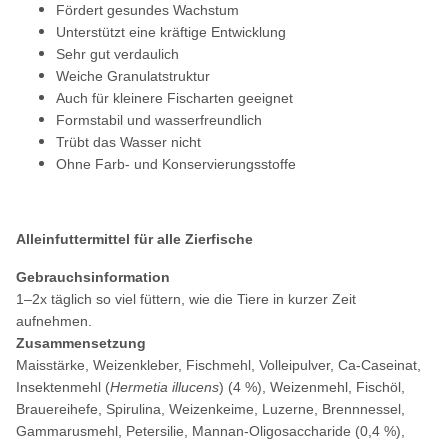
Fördert gesundes Wachstum
Unterstützt eine kräftige Entwicklung
Sehr gut verdaulich
Weiche Granulatstruktur
Auch für kleinere Fischarten geeignet
Formstabil und wasserfreundlich
Trübt das Wasser nicht
Ohne Farb- und Konservierungsstoffe
Alleinfuttermittel für alle Zierfische
Gebrauchsinformation
1–2x täglich so viel füttern, wie die Tiere in kurzer Zeit
aufnehmen.
Zusammensetzung
Maisstärke, Weizenkleber, Fischmehl, Volleipulver, Ca-Caseinat,
Insektenmehl (
Hermetia illucens
) (4 %), Weizen­mehl, Fischöl,
Brauerei­hefe, Spirulina, Weizenkeime, Luzerne, Brenn­nessel,
Gammarusmehl, Petersilie, Mannan-Oligo­saccharide (0,4 %),