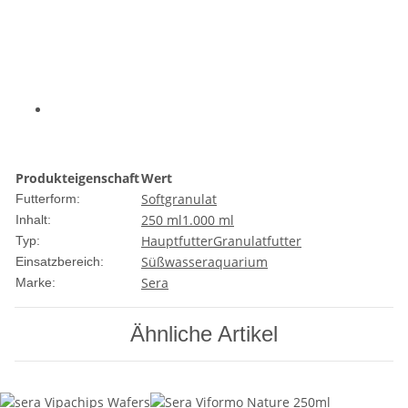
Produkteigenschaft
Wert
Softgranulat
Futterform:
250 ml
1.000 ml
Inhalt:
Hauptfutter
Granulatfutter
Typ:
Süßwasseraquarium
Einsatzbereich:
Sera
Marke:
Ähnliche Artikel