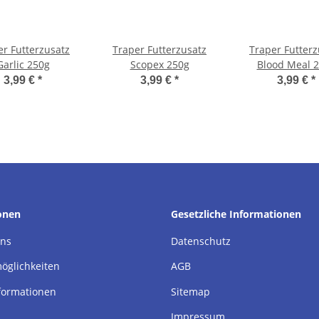
er Futterzusatz
Traper Futterzusatz
Traper Futterz
Garlic 250g
Scopex 250g
Blood Meal 
3,99 €
*
3,99 €
*
3,99 €
*
onen
Gesetzliche Informationen
uns
Datenschutz
öglichkeiten
AGB
formationen
Sitemap
Impressum