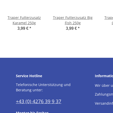
Traper Futterzusatz
Traper Futterzusatz Big
Trap
Karamel 250g
Fish 250g
3,99 €
*
3,99 €
*
Service Hotline
Informati
Telefonische Unterstützung und
Wir über 
Beratung unter:
Zahlungsm
+43 (0) 4276 39 9 37
Versandin
Montag bis Freitag