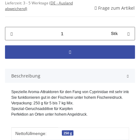
Lieferzeit:
3 - 5 Werktage
(DE - Ausland
Frage zum Artikel
abweichend)
Stk
Beschreibung
Spezielle Aroma-Attraktoren für den Fang von Cyprinidae mit sehr intensi
Sie funktionieren gut in der Fischerei unter hohem Fischereidruck. 
Verpackung: 250 g für 5 bis 7 kg Mix. 
Spezial-Geruchsadditive für Karpfen
Perfektion an Orten unter hohem Angeldruck. 
Produkteigenschaft
Wert
250 g
Nettofüllmenge: