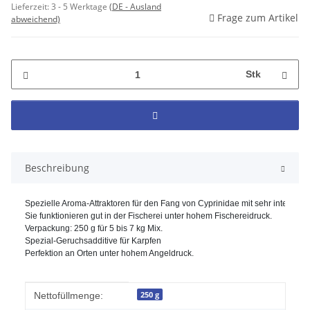
Lieferzeit:
3 - 5 Werktage
(DE - Ausland
Frage zum Artikel
abweichend)
Stk
Beschreibung
Spezielle Aroma-Attraktoren für den Fang von Cyprinidae mit sehr intensi
Sie funktionieren gut in der Fischerei unter hohem Fischereidruck. 
Verpackung: 250 g für 5 bis 7 kg Mix. 
Spezial-Geruchsadditive für Karpfen 
Perfektion an Orten unter hohem Angeldruck. 
Produkteigenschaft
Wert
250 g
Nettofüllmenge: