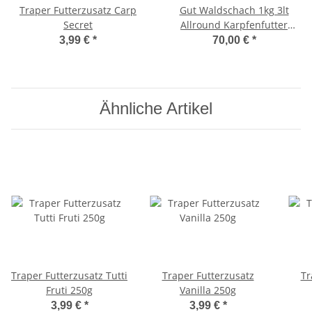
Traper Futterzusatz Carp
Gut Waldschach 1kg 3lt
Secret
Allround Karpfenfutter
10Stk/Stk€7,00
3,99 €
*
70,00 €
*
Ähnliche Artikel
Traper Futterzusatz Tutti
Traper Futterzusatz
Tr
Fruti 250g
Vanilla 250g
3,99 €
*
3,99 €
*