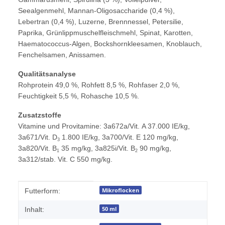
Seealgenmehl, Mannan-Oligo­saccharide (0,4 %),
Lebertran (0,4 %), Luzerne, Brenn­nessel, Petersilie,
Paprika, Grünlippmuschelfleischmehl, Spinat, Karotten,
Haematococcus-Algen, Bockshornkleesamen, Knoblauch,
Fenchelsamen, Anissamen.
Qualitätsanalyse
Rohprotein 49,0 %, Rohfett 8,5 %, Rohfaser 2,0 %,
Feuchtigkeit 5,5 %, Rohasche 10,5 %.
Zusatzstoffe
Vitamine und Provitamine:
3a672a/Vit. A 37.000 IE/kg,
3a671/Vit. D
1.800 IE/kg, 3a700/Vit. E 120 mg/kg,
3
3a820/Vit. B
35 mg/kg, 3a825i/Vit. B
90 mg/kg,
1
2
3a312/stab. Vit. C 550 mg/kg.
Produkteigenschaft
Wert
Mikroflocken
Futterform:
50 ml
Inhalt: