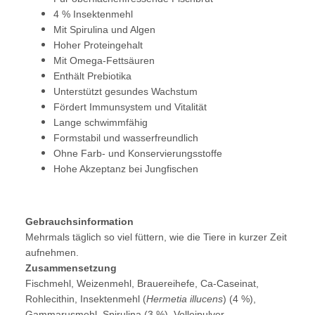
4 % Insektenmehl
Mit Spirulina und Algen
Hoher Proteingehalt
Mit Omega-Fettsäuren
Enthält Prebiotika
Unterstützt gesundes Wachstum
Fördert Immunsystem und Vitalität
Lange schwimmfähig
Formstabil und wasserfreundlich
Ohne Farb- und Konservierungsstoffe
Hohe Akzeptanz bei Jungfischen
Gebrauchsinformation
Mehrmals täglich so viel füttern, wie die Tiere in kurzer Zeit
aufnehmen.
Zusammensetzung
Fischmehl, Weizen­mehl, Brauerei­hefe, Ca-Caseinat,
Rohlecithin, Insektenmehl (
Hermetia illucens
) (4 %),
Gammarusmehl, Spirulina (3 %), Volleipulver,