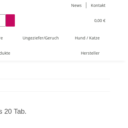
News
Kontakt
0,00 €
re
Ungeziefer/Geruch
Hund / Katze
dukte
Hersteller
s 20 Tab.