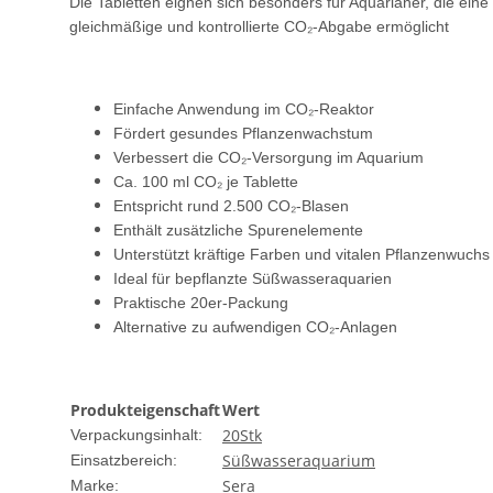
Die Tabletten eignen sich besonders für Aquarianer, die ei
gleichmäßige und kontrollierte CO₂-Abgabe ermöglicht
Einfache Anwendung im CO₂-Reaktor
Fördert gesundes Pflanzenwachstum
Verbessert die CO₂-Versorgung im Aquarium
Ca. 100 ml CO₂ je Tablette
Entspricht rund 2.500 CO₂-Blasen
Enthält zusätzliche Spurenelemente
Unterstützt kräftige Farben und vitalen Pflanzenwuchs
Ideal für bepflanzte Süßwasseraquarien
Praktische 20er-Packung
Alternative zu aufwendigen CO₂-Anlagen
Produkteigenschaft
Wert
20Stk
Verpackungsinhalt:
Süßwasseraquarium
Einsatzbereich:
Sera
Marke: