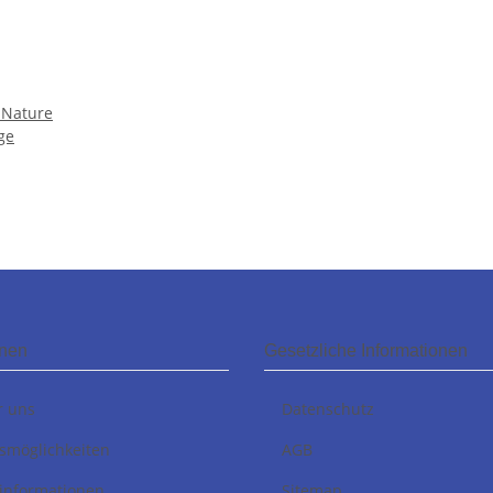
l Nature
ge
onen
Gesetzliche Informationen
r uns
Datenschutz
smöglichkeiten
AGB
informationen
Sitemap