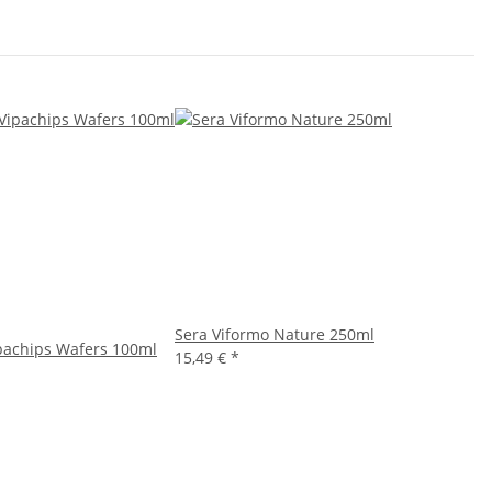
Sera Viformo Nature 250ml
pachips Wafers 100ml
15,49 €
*