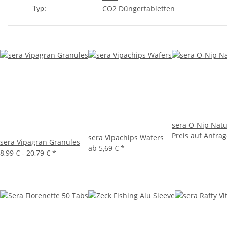
CO2 Düngertabletten
Typ:
sera O-Nip Nat
Preis auf Anfra
sera Vipachips Wafers
sera Vipagran Granules
ab
5,69 €
*
8,99 € -
20,79 €
*