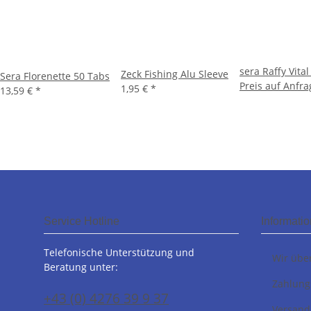
sera Raffy Vita
Zeck Fishing Alu Sleeve
Sera Florenette 50 Tabs
Preis auf Anfra
1,95 €
*
13,59 €
*
Service Hotline
Informati
Telefonische Unterstützung und
Wir übe
Beratung unter:
Zahlung
+43 (0) 4276 39 9 37
Versand