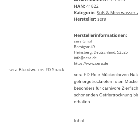
HAN:
41822
Kategorie:
Süß & Meerwasser-A
Hersteller:
sera
Herstellerinformationen:
sera GmbH
Borsigstr 49
Heinsberg, Deutschland, 52525
info@sera.de
https://www.sera.de
sera FD Rote Mückenlarven Natu
gefriergetrockneten roten Mücken
besonders für carnivore Zierfisc
schonenden Gefriertrocknung blei
erhalten.
Inhalt