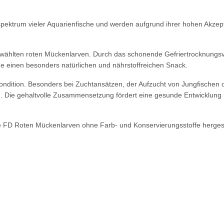
ektrum vieler Aquarienfische und werden aufgrund ihrer hohen Akzept
ewählten roten Mückenlarven. Durch das schonende Gefriertrocknungsve
che einen besonders natürlichen und nährstoffreichen Snack.
Kondition. Besonders bei Zuchtansätzen, der Aufzucht von Jungfischen 
ng. Die gehaltvolle Zusammensetzung fördert eine gesunde Entwicklung 
e FD Roten Mückenlarven ohne Farb- und Konservierungsstoffe hergest