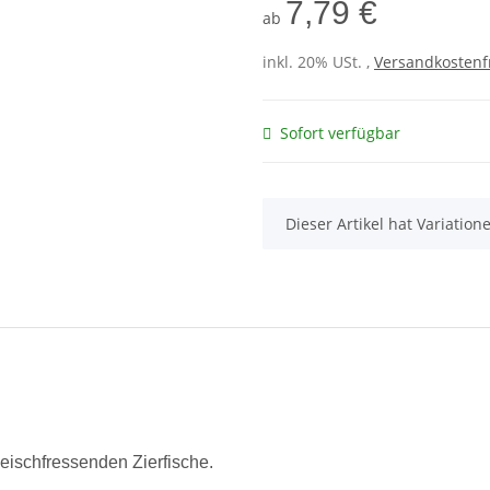
7,79 €
ab
inkl. 20% USt. ,
Versandkostenfr
Sofort verfügbar
x
Dieser Artikel hat Variatio
leischfressenden Zierfische.