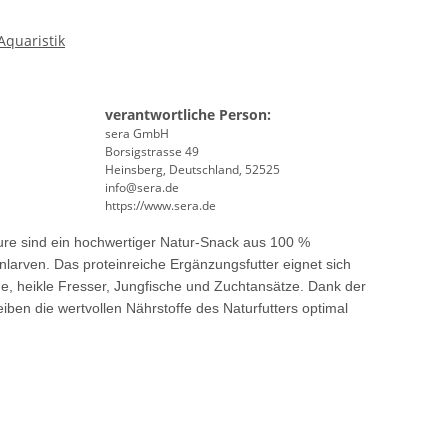
quaristik
verantwortliche Person:
sera GmbH
Borsigstrasse 49
Heinsberg, Deutschland, 52525
info@sera.de
https://www.sera.de
re sind ein hochwertiger Natur-Snack aus 100 %
larven. Das proteinreiche Ergänzungsfutter eignet sich
he, heikle Fresser, Jungfische und Zuchtansätze. Dank der
ben die wertvollen Nährstoffe des Naturfutters optimal