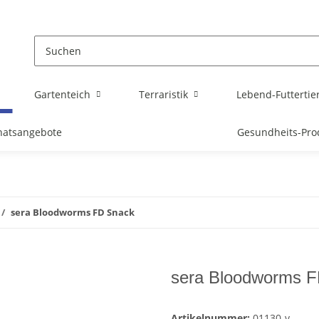
Gartenteich
Terraristik
Lebend-Futtertie
atsangebote
Gesundheits-Pro
sera Bloodworms FD Snack
sera Bloodworms 
Artikelnummer:
01130-v