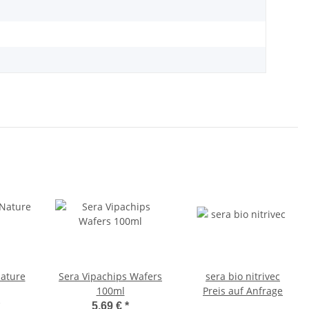
Nature
Sera Vipachips Wafers
sera bio nitrivec
100ml
Preis auf Anfrage
5,69 €
*