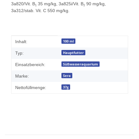
3a820/Vit. B
35 mg/kg, 3a825i/Vit. B
90 mg/kg,
1
2
3a312/stab. Vit. C 550 mg/kg.
Produkteigenschaft
Wert
100 ml
Inhalt:
Hauptfutter
Typ:
Süßwasseraquarium
Einsatzbereich:
Sera
Marke:
37g
Nettofüllmenge: