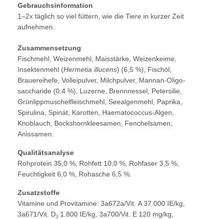
Gebrauchsinformation
1–2x täglich so viel füttern, wie die Tiere in kurzer Zeit
aufnehmen.
Zusammensetzung
Fischmehl, Weizen­mehl, Maisstärke, Weizenkeime,
Insektenmehl (
Hermetia illucens
) (6,5 %), Fischöl,
Brauerei­hefe, Volleipulver, Milchpulver, Mannan-Oligo­
saccharide (0,4 %), Luzerne, Brenn­nessel, Petersilie,
Grünlippmuschelfleischmehl, Seealgenmehl, Paprika,
Spirulina, Spinat, Karotten, Haematococcus-Algen,
Knoblauch, Bockshornkleesamen, Fenchelsamen,
Anissamen.
Qualitätsanalyse
Rohprotein 35,0 %, Rohfett 10,0 %, Rohfaser 3,5 %,
Feuchtigkeit 6,0 %, Rohasche 6,5 %.
Zusatzstoffe
Vitamine und Provitamine:
3a672a/Vit. A 37.000 IE/kg,
3a671/Vit. D
1.800 IE/kg, 3a700/Vit. E 120 mg/kg,
3