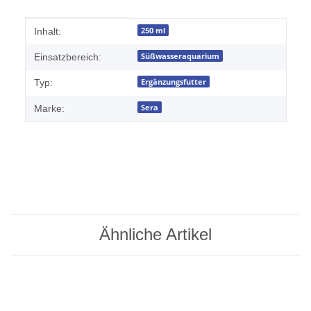
Produkteigenschaft
Wert
250 ml
Inhalt:
Süßwasseraquarium
Einsatzbereich:
Ergänzungsfutter
Typ:
Sera
Marke:
Ähnliche Artikel