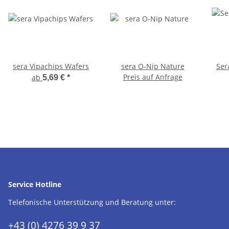
sera Vipachips Wafers
sera O-Nip Nature
Ser
Preis auf Anfrage
ab
5,69 €
*
Service Hotline
Telefonische Unterstützung und Beratung unter:
+43 (0) 4276 39 9 37