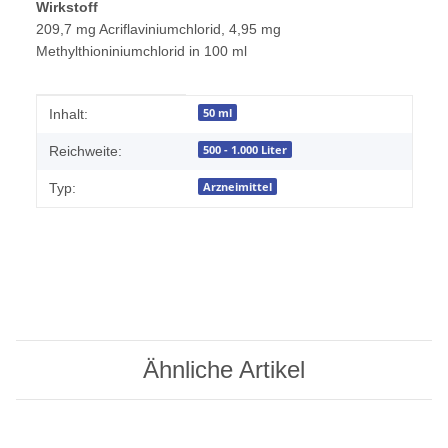
Wirkstoff
209,7 mg Acriflaviniumchlorid, 4,95 mg
Methylthioniniumchlorid in 100 ml
Produkteigenschaft
Wert
50 ml
Inhalt:
500 - 1.000 Liter
Reichweite:
Arzneimittel
Typ:
Ähnliche Artikel