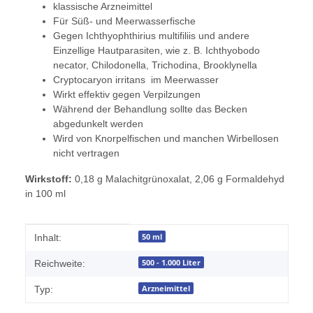
klassische Arzneimittel
Für Süß- und Meerwasserfische
Gegen Ichthyophthirius multifiliis und andere
Einzellige Hautparasiten, wie z. B. Ichthyobodo
necator, Chilodonella, Trichodina, Brooklynella
Cryptocaryon irritans im Meerwasser
Wirkt effektiv gegen Verpilzungen
Während der Behandlung sollte das Becken
abgedunkelt werden
Wird von Knorpelfischen und manchen Wirbellosen
nicht vertragen
Wirkstoff:
0,18 g Malachitgrünoxalat, 2,06 g Formaldehyd
in 100 ml
Produkteigenschaft
Wert
50 ml
Inhalt:
500 - 1.000 Liter
Reichweite:
Arzneimittel
Typ: