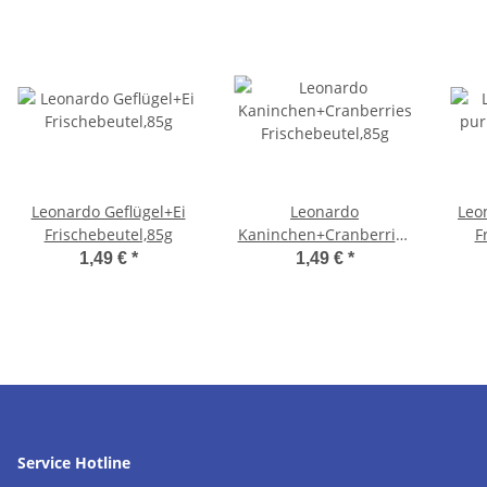
Leonardo Geflügel+Ei
Leonardo
Leo
Frischebeutel,85g
Kaninchen+Cranberries
F
Frischebeutel,85g
1,49 €
*
1,49 €
*
Service Hotline