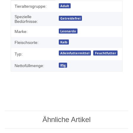
Produkteigenschaft
Wert
Adult
Tieraltersgruppe:
Spezielle
Getreidefrei
Bedürfnisse:
Leonardo
Marke:
Kalb
Fleischsorte:
Alleinfuttermittel
Feuchtfutter
Typ:
85g
Nettofüllmenge:
Ähnliche Artikel