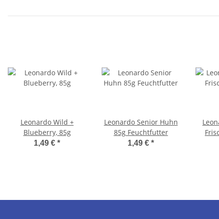
Leonardo Wild +
Leonardo Senior Huhn
Leon
Blueberry, 85g
85g Feuchtfutter
Fris
1,49 €
*
1,49 €
*