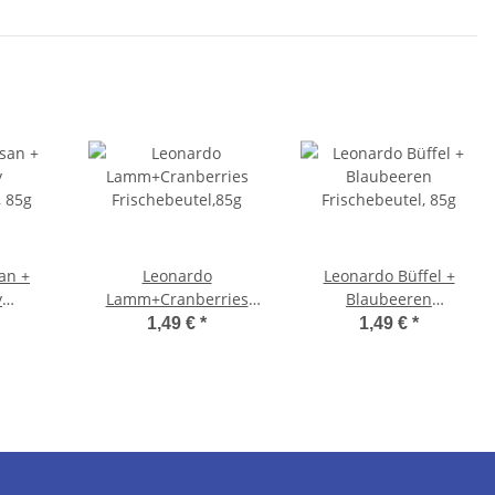
an +
Leonardo
Leonardo Büffel +
y
Lamm+Cranberries
Blaubeeren
, 85g
Frischebeutel,85g
Frischebeutel, 85g
1,49 €
*
1,49 €
*