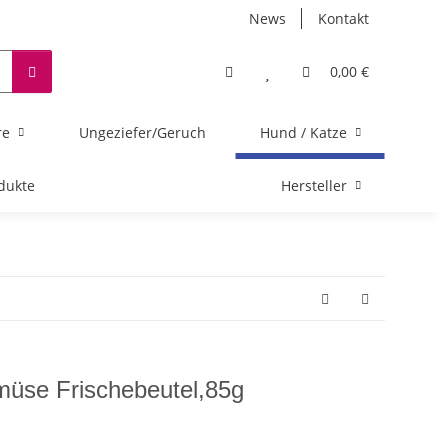
News
Kontakt
0,00 €
re
Ungeziefer/Geruch
Hund / Katze
dukte
Hersteller
üse Frischebeutel,85g