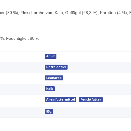
leber (30 %); Fleischbrühe vom Kalb, Geflügel (28,3 %); Karotten (4 %); 
 %; Feuchtigkeit 80 %
Adult
Getreidefrei
Leonardo
Kalb
Alleinfuttermittel
Feuchtfutter
85g