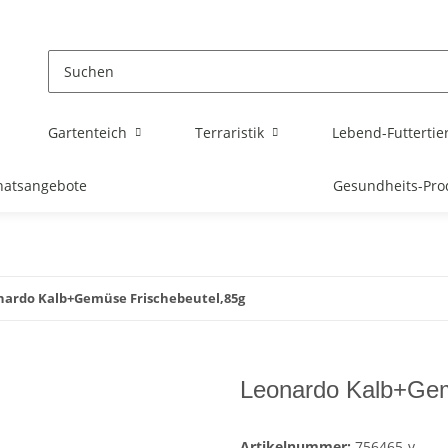
Gartenteich
Terraristik
Lebend-Futtertie
atsangebote
Gesundheits-Pro
nardo Kalb+Gemüse Frischebeutel,85g
Leonardo Kalb+Gem
Artikelnummer:
756465-v