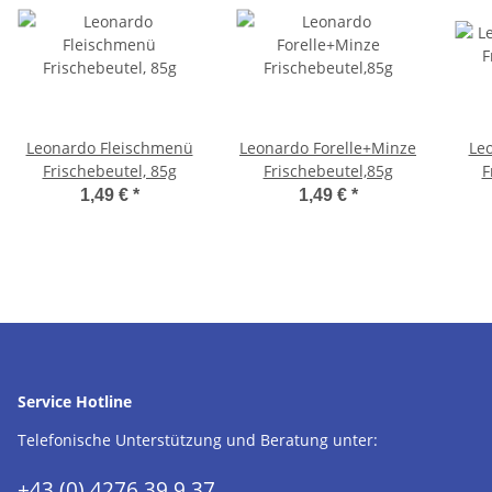
Leonardo Fleischmenü
Leonardo Forelle+Minze
Leo
Frischebeutel, 85g
Frischebeutel,85g
F
1,49 €
*
1,49 €
*
Service Hotline
Telefonische Unterstützung und Beratung unter:
+43 (0) 4276 39 9 37