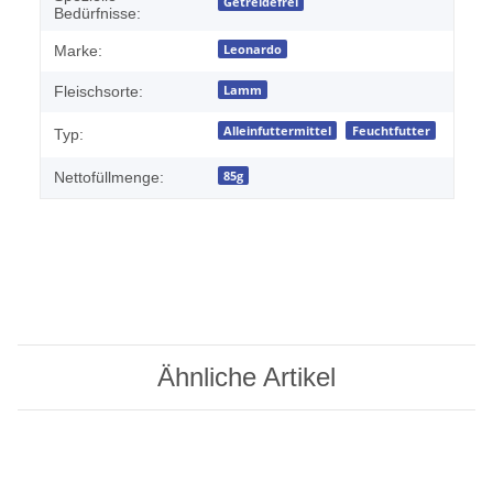
Getreidefrei
Bedürfnisse:
Leonardo
Marke:
Lamm
Fleischsorte:
Alleinfuttermittel
Feuchtfutter
Typ:
85g
Nettofüllmenge:
Ähnliche Artikel