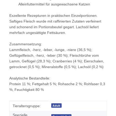
Alleinfuttermittel für ausgewachsene Katzen
Exzellente Rezepturen in praktischen Einzelportionen.
Saftiges Fleisch wurde mit raffinierten Zutaten verfeinert
und schonend im Portionsbeutel gegart. Lachsöl liefert
mehrfach ungesättigte Fettsäuren.
Zusammensetzung:
Lammfleisch, -herz, -leber, -lunge, -niere (36,5 %);
Geflügelfleisch, -herz, -leber (30 %); Fleischbrühe vom
Lamm, Geflügel (28,3 %); Cranberries (4 %); Eierschalen,
getrocknet (0,5 %); Mineralstoffe (0,5 %); Lachsöl (0,2 %)
Analytische Bestandteile:
Protein 11 %; Fettgehalt 5 %; Rohasche 2 %; Rohfaser 0,3
%; Feuchtigkeit 80 %
Produkteigenschaft
Wert
Adult
Tieraltersgruppe:
Spezielle