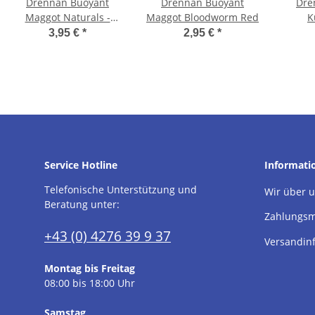
Drennan Buoyant
Drennan Buoyant
Dre
Maggot Naturals -
Maggot Bloodworm Red
K
Kunstmaden
3,95 €
*
2,95 €
*
Service Hotline
Informati
Telefonische Unterstützung und
Wir über 
Beratung unter:
Zahlungsm
+43 (0) 4276 39 9 37
Versandin
Montag bis Freitag
08:00 bis 18:00 Uhr
Samstag