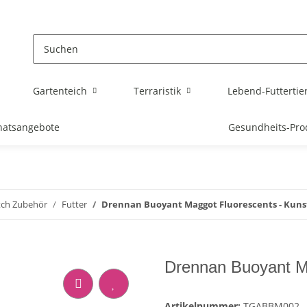
Gartenteich
Terraristik
Lebend-Futtertie
atsangebote
Gesundheits-Pro
tch Zubehör
Futter
Drennan Buoyant Maggot Fluorescents - Kun
Drennan Buoyant M
Artikelnummer:
TGABBM002