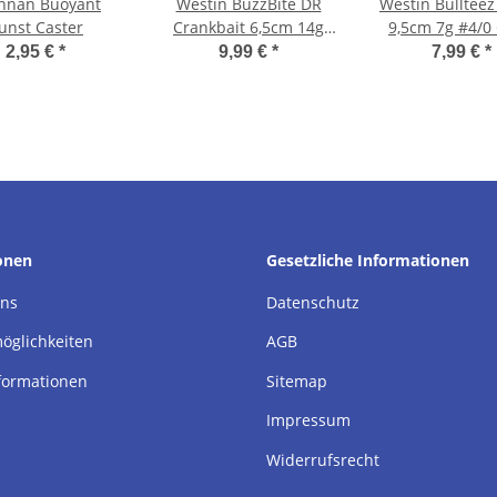
nnan Buoyant
Westin BuzzBite DR
Westin Bullteez
unst Caster
Crankbait 6,5cm 14g
9,5cm 7g #4/0 
Foating Bling Perch
Water Mix
2,95 €
*
9,99 €
*
7,99 €
*
onen
Gesetzliche Informationen
uns
Datenschutz
öglichkeiten
AGB
formationen
Sitemap
Impressum
Widerrufsrecht