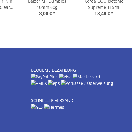
 R' N R
Balzer MF Dumbles
Korda GOO Isotonic
Clear
10mm 60g
Supreme 115ml
 6
3,00 €
*
18,49 €
*
BEQUEME BEZAHLUNG
SCHNELLER VERSAND