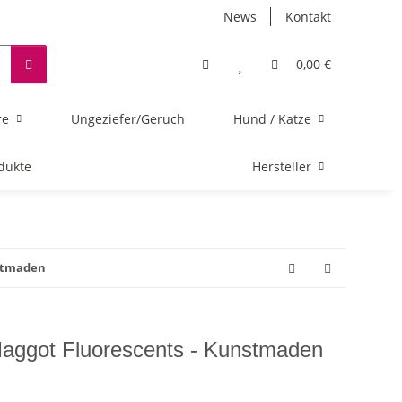
News
Kontakt
0,00 €
re
Ungeziefer/Geruch
Hund / Katze
dukte
Hersteller
stmaden
aggot Fluorescents - Kunstmaden