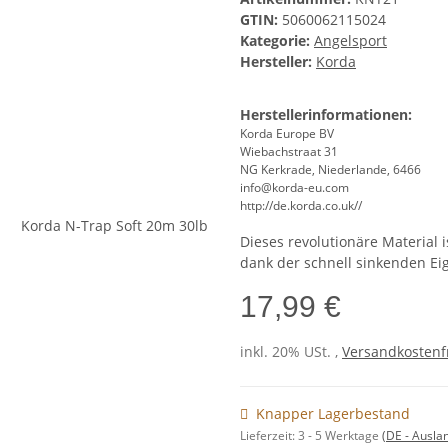
GTIN:
5060062115024
Kategorie:
Angelsport
Hersteller:
Korda
Herstellerinformationen:
Korda Europe BV
Wiebachstraat 31
NG Kerkrade, Niederlande, 6466
info@korda-eu.com
http://de.korda.co.uk//
Dieses revolutionäre Material 
dank der schnell sinkenden E
17,99 €
inkl. 20% USt. ,
Versandkostenfr
Knapper Lagerbestand
Lieferzeit:
3 - 5 Werktage
(DE - Ausla