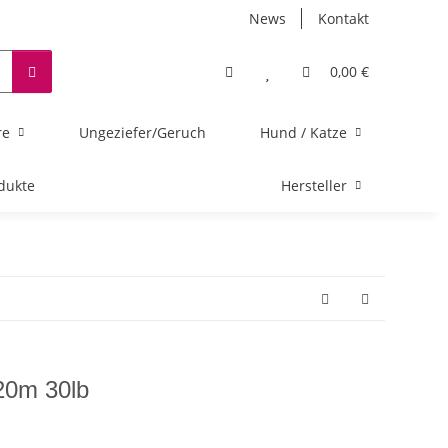
News
Kontakt
0,00 €
re
Ungeziefer/Geruch
Hund / Katze
dukte
Hersteller
20m 30lb