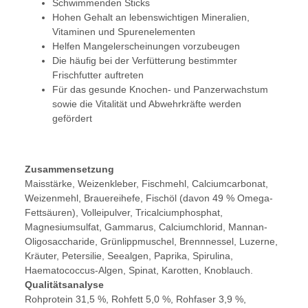
Schwimmenden Sticks
Hohen Gehalt an lebenswichtigen Mineralien,
Vitaminen und Spurenelementen
Helfen Mangelerscheinungen vorzubeugen
Die häufig bei der Verfütterung bestimmter
Frischfutter auftreten
Für das gesunde Knochen- und Panzerwachstum
sowie die Vitalität und Abwehrkräfte werden
gefördert
Zusammensetzung
Maisstärke, Weizenkleber, Fischmehl, Calciumcarbonat,
Weizen­mehl, Brauerei­hefe, Fischöl (davon 49 % Omega-
Fettsäuren), Volleipulver, Tricalciumphosphat,
Magnesiumsulfat, Gammarus, Calciumchlorid, Mannan-
Oligo­saccharide, Grün­lipp­muschel, Brenn­nessel, Luzerne,
Kräuter, Petersilie, Seealgen, Paprika, Spirulina,
Haematococcus-Algen, Spinat, Karotten, Knoblauch.
Qualitätsanalyse
Rohprotein 31,5 %, Rohfett 5,0 %, Rohfaser 3,9 %,