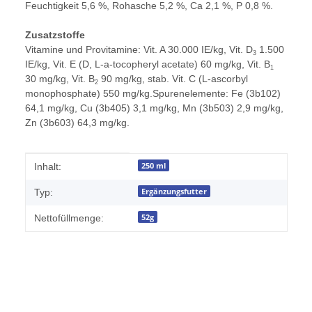
Feuchtigkeit 5,6 %, Rohasche 5,2 %, Ca 2,1 %, P 0,8 %.
Zusatzstoffe
Vitamine und Provitamine:
Vit. A 30.000 IE/kg, Vit. D
1.500
3
IE/kg, Vit. E (D, L-
a
-tocopheryl acetate) 60 mg/kg, Vit. B
1
30 mg/kg, Vit. B
90 mg/kg, stab. Vit. C (L-ascorbyl
2
monophosphate) 550 mg/kg.
Spurenelemente:
Fe (3b102)
64,1 mg/kg, Cu (3b405) 3,1 mg/kg, Mn (3b503) 2,9 mg/kg,
Zn (3b603) 64,3 mg/kg.
Produkteigenschaft
Wert
250 ml
Inhalt:
Ergänzungsfutter
Typ:
52g
Nettofüllmenge: