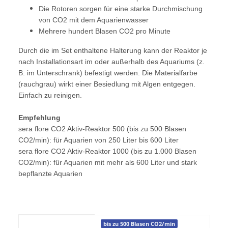
Die Rotoren sorgen für eine starke Durchmischung
von CO2 mit dem Aquarienwasser
Mehrere hundert Blasen CO2 pro Minute
Durch die im Set enthaltene Halterung kann der Reaktor je
nach Installationsart im oder außerhalb des Aquariums (z.
B. im Unterschrank) befestigt werden. Die Materialfarbe
(rauchgrau) wirkt einer Besiedlung mit Algen entgegen.
Einfach zu reinigen.
Empfehlung
sera flore CO2 Aktiv-Reaktor 500 (bis zu 500 Blasen
CO2/min): für Aquarien von 250 Liter bis 600 Liter
sera flore CO2 Aktiv-Reaktor 1000 (bis zu 1.000 Blasen
CO2/min): für Aquarien mit mehr als 600 Liter und stark
bepflanzte Aquarien
Produkteigenschaft
Wert
bis zu 500 Blasen CO2/min