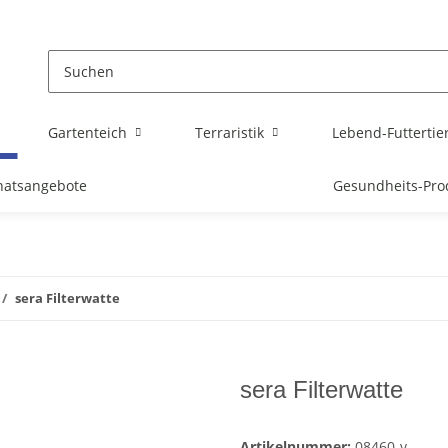
Gartenteich
Terraristik
Lebend-Futtertie
atsangebote
Gesundheits-Pro
sera Filterwatte
sera Filterwatte
Artikelnummer:
08460-v