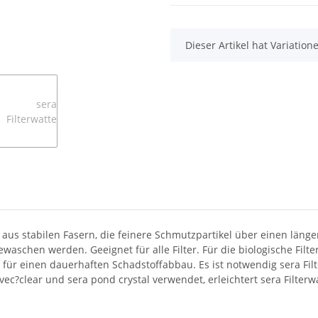
x
Dieser Artikel hat Variatio
t aus stabilen Fasern, die feinere Schmutzpartikel über einen län
schen werden. Geeignet für alle Filter. Für die biologische Filte
 – für einen dauerhaften Schadstoffabbau. Es ist notwendig sera 
ec?clear und sera pond crystal verwendet, erleichtert sera Filter