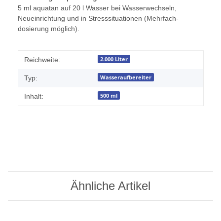
5 ml aquatan auf 20 l Wasser bei Wasserwechseln,
Neueinrichtung und in Stresssituationen (Mehr­fach­
dosierung möglich).
Produkteigenschaft
Wert
2.000 Liter
Reichweite:
Wasseraufbereiter
Typ:
500 ml
Inhalt:
Ähnliche Artikel