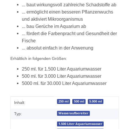
... baut wirkungsvoll zahlreiche Schadstoffe ab
... ermöglicht einen besseren Pflanzenwuchs
und aktiviert Mikroorganismus
... bau Gerüche im Aquarium ab
... fördert die Farbenpracht und Gesundheit der
Fische
... absolut einfach in der Anwenung
Erhältlich in folgenden Größen:
250 ml. für 1.500 Liter Aquariumwasser
500 ml. für 3.000 Liter Aquariumwasser
5000 ml. für 30.000 Liter Aquariumwasser
Produkteigenschaft
Wert
250 ml
500 ml
5.000 ml
Inhalt:
Wasseraufbereiter
Typ:
1.500 Liter Aquariumwasser