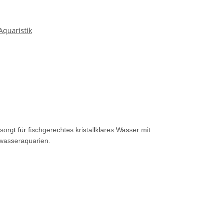
quaristik
orgt für fischgerechtes kristallklares Wasser mit
rwasseraquarien.