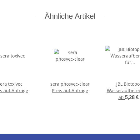
Ähnliche Artikel
era toxivec
sera phosvec-clear
JBL Biotopol
is auf Anfrage
Preis auf Anfrage
Wasseraufbereit
Süßwasser-Aqu
ab
5,28 €