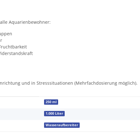
 alle Aquarienbewohner:
huppen
r
ruchtbarkeit
iderstandskraft
richtung und in Stresssituationen (Mehr­fach­dosierung möglich).
250 ml
1.000 Liter
Wasseraufbereiter