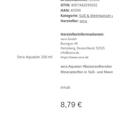
GTIN:
4001942030502
HAN:
43399
Kategorie:
Süß & Meerwasser-A
Hersteller:
sera
Herstellerinformationen:
sera GmbH
Borsigstr 49
Heinsberg, Deutschland, 52525
info@sera.de
https://www.sera.de
sera Aquatan Wasseraufbereiter s
Mineralstoffen in Süß- und Mee
Inhalt
8,79 €