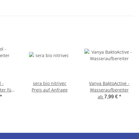
 -
sera bio nitrivec
Vanya BaktoActive -
er für
Preis auf Anfrage
Wasseraufbereiter
arien
ab
*
7,99 €
*