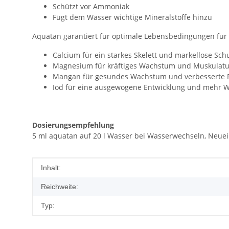
Schützt vor Ammoniak
Fügt dem Wasser wichtige Mineralstoffe hinzu
Aquatan garantiert für optimale Lebensbedingungen für
Calcium für ein starkes Skelett und markellose Sc
Magnesium für kräftiges Wachstum und Muskulatu
Mangan für gesundes Wachstum und verbesserte F
Iod für eine ausgewogene Entwicklung und mehr W
Dosierungsempfehlung
5 ml aquatan auf 20 l Wasser bei Wasserwechseln, Neuein
Produkteigenschaft
Wert
Inhalt:
Reichweite:
Typ: