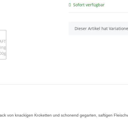
Sofort verfügbar
x
Dieser Artikel hat Variatio
mack von knackigen Kroketten und schonend gegarten, saftigen Fleisch