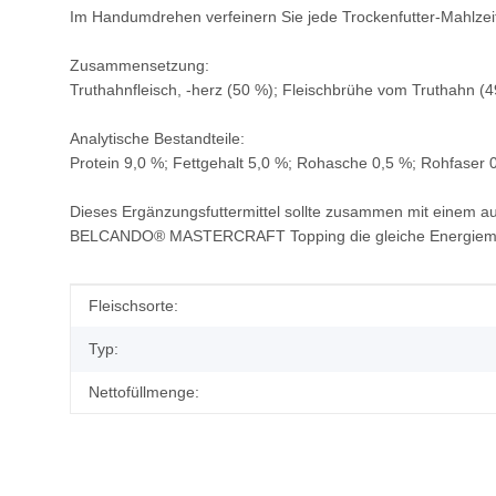
Im Handumdrehen verfeinern Sie jede Trockenfutter-Mahlzeit
Zusammensetzung:
Truthahnfleisch, -herz (50 %); Fleischbrühe vom Truthahn (49
Analytische Bestandteile:
Protein 9,0 %; Fettgehalt 5,0 %; Rohasche 0,5 %; Rohfaser 
Dieses Ergänzungsfuttermittel sollte zusammen mit einem 
BELCANDO® MASTERCRAFT Topping die gleiche Energie
Produkteigenschaft
Wert
Fleischsorte:
Typ:
Nettofüllmenge: