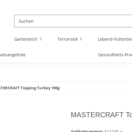
Gartenteich
Terraristik
Lebend-Futtertie
atsangebote
Gesundheits-Pro
TERCRAFT Topping Turkey 100g
MASTERCRAFT Top
Artikelnummer:
511745-v