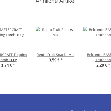
Ähnliche Artikel
RCRAFT Topping
Repto Fruit Snacks Mix
Belcando BAS
Lamb 100g
Truthahn
3,59 €
*
1,74 €
*
2,29 €
*