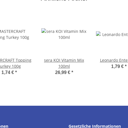
RCRAFT Topping
sera KOI Vitamin Mix
Leonardo Ente
urkey 100g
100ml
1,79 €
*
1,74 €
*
26,99 €
*
onen
Gesetzliche Informationen