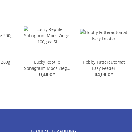
 200g
Lucky Reptile
Hobby Futterautomat
Sphagnum Moos Ziegel
Easy Feeder
100g ca 5l
9,49 €
*
44,99 €
*
BEQUEME BEZAHLUNG