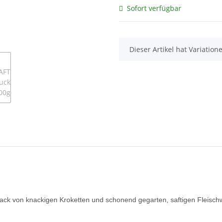
Sofort verfügbar
x
Dieser Artikel hat Variatio
mack von knackigen Kroketten und schonend gegarten, saftigen Fleisch